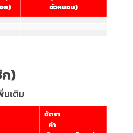
ือก)
ตัวหนอน)
ิก)
ิ่มเติม
อัตรา
ค่า