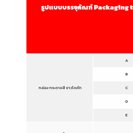
รูปแบบบรรจุภัณฑ์ Packaging 
A
B
กล่อง กระดาษสี ขาวไดคัท
C
D
E