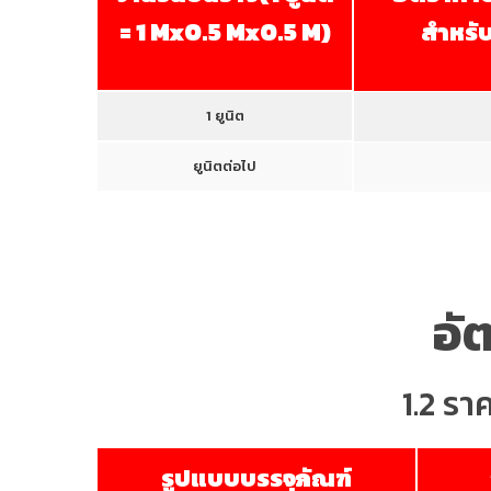
= 1 Mx0.5 Mx0.5 M)
สำหรับ
1 ยูนิต
ยูนิตต่อไป
อั
1.2 รา
รูปแบบบรรจุภัณฑ์