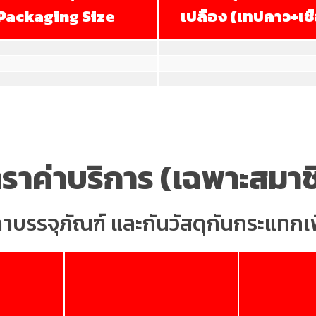
Packaging Size
เปลือง (เทปกาว+เช
ตราค่าบริการ (เฉพาะสมาช
คาบรรจุภัณฑ์ และกันวัสดุกันกระแทกเพ