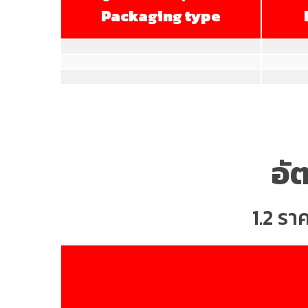
Packaging type
อั
1.2 รา