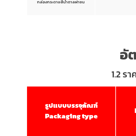
กล่องกระดาษสีน้ำตาลฝาชน
อั
1.2 รา
รูปแบบบรรจุภัณฑ์
Packaging type