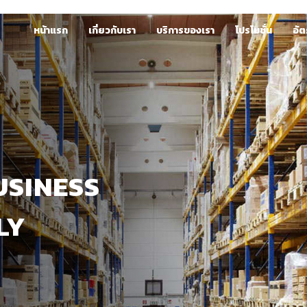
หน้าแรก
เกี่ยวกับเรา
บริการของเรา
โปรโมชั่น
อัต
USINESS
LY