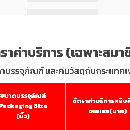
ตราค่าบริการ (เฉพาะสมาช
คาบรรจุภัณฑ์ และกันวัสดุกันกระแทกเพ
ขนาดบรรจุภัณฑ์
อัตราค่าบริการหยิบส
Packaging Size
ชินแรก(บาท)
(นิ้ว)