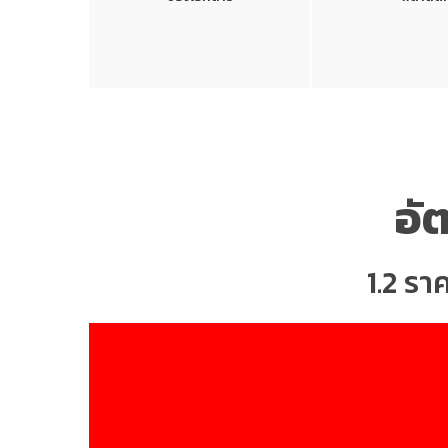
อั
1.2 รา