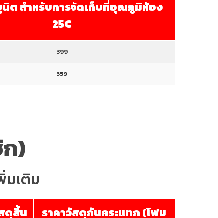
ยูนิต สำหรับการจัดเก็บที่อุณภูมิห้อง
25C
399
359
ิก)
ิ่มเติม
ดุสิ้น
ราคาวัสดุกันกระแทก (โฟม