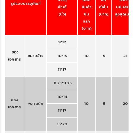
รูปแบบบรรจุภัณฑ์
ภัณฑ์
สินค้า
ต่อไป
หยิบสินค้
(นิ้ว)
ชิน
(บาท)
สูงสุด(บาท
แรก
(บาท)
9*12
ซอง
ขยายข้าง
10*15
10
5
25
เอกสาร
11*17
8.25*11.75
10*14
ซอง
พลาสติก
10
5
20
เอกสาร
11*17
15*20