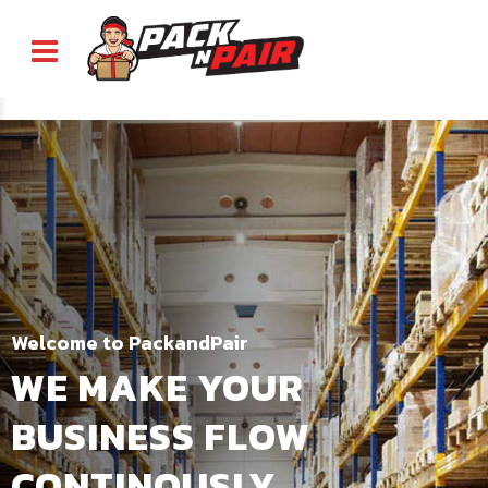
Welcome to PackandPair
WE MAKE YOUR
BUSINESS FLOW
CONTINOUSLY