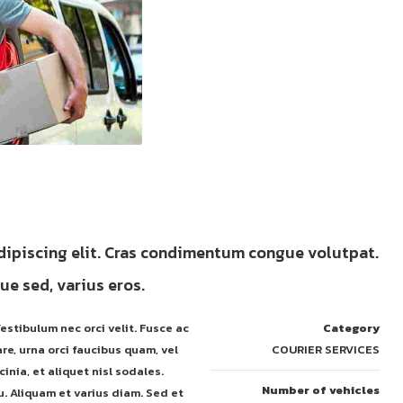
dipiscing elit. Cras condimentum congue volutpat.
e sed, varius eros.
estibulum nec orci velit. Fusce ac
Category
re, urna orci faucibus quam, vel
COURIER SERVICES
inia, et aliquet nisl sodales.
Number of vehicles
u. Aliquam et varius diam. Sed et