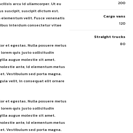
200
cilisis arcu id ullamcorper. Ut eu
s suscipit, suscipit dictum est.
Cargo vans
m elementum velit. Fusce venenatis
120
inibus interdum consectetur vitae
Straight trucks
80
lor et egestas. Nulla posuere metus
 lorem quis justo sollicitudin
gilla augue molestie sit amet.
 molestie ante, id elementum metus
diet. Vestibulum sed porta magna.
ula velit, in consequat elit ornare
lor et egestas. Nulla posuere metus
 lorem quis justo sollicitudin
gilla augue molestie sit amet.
 molestie ante, id elementum metus
diet. Vestibulum sed porta magna.