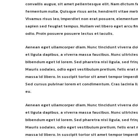
convallis augue, sit amet pellentesque elit. Nam dictum fa
fermentum nulla. Quisque risus ante, hendrerit vitae metu
Vivamus risus leo, imperdiet non erat posuere, elementu
sapien sed feugiat tempus. Nullam vel libero eget arcu f
odio. Proin posuere posuere lectus et iaculis.
Aenean eget ullamcorper diam. Nunc tincidunt viverra do
et ligula dapibus, a viverra massa faucibus. Nunc ultricies
bibendum eget id lorem. Sed pharetra nisl ligula, sed frin
Mauris sodales, odio eget vestibulum pretium, felis erat
massa id libero. In suscipit tortor sit amet tempor imper
Sed cursus pulvinar lorem et condimentum. Cras lacinia lig
eu.
Aenean eget ullamcorper diam. Nunc tincidunt viverra do
et ligula dapibus, a viverra massa faucibus. Nunc ultricies
bibendum eget id lorem. Sed pharetra nisl ligula, sed frin
Mauris sodales, odio eget vestibulum pretium, felis erat
massa id libero. In suscipit tortor sit amet tempor imper