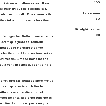
100
cilisis arcu id ullamcorper. Ut eu
s suscipit, suscipit dictum est.
Cargo vans
m elementum velit. Fusce venenatis
80
inibus interdum consectetur vitae
Straight trucks
20
lor et egestas. Nulla posuere metus
 lorem quis justo sollicitudin
gilla augue molestie sit amet.
 molestie ante, id elementum metus
diet. Vestibulum sed porta magna.
ula velit, in consequat elit ornare
lor et egestas. Nulla posuere metus
 lorem quis justo sollicitudin
gilla augue molestie sit amet.
 molestie ante, id elementum metus
diet. Vestibulum sed porta magna.