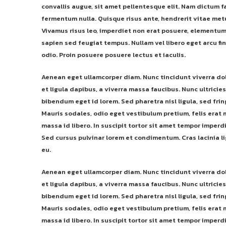
convallis augue, sit amet pellentesque elit. Nam dictum fa
fermentum nulla. Quisque risus ante, hendrerit vitae metu
Vivamus risus leo, imperdiet non erat posuere, elementu
sapien sed feugiat tempus. Nullam vel libero eget arcu f
odio. Proin posuere posuere lectus et iaculis.
Aenean eget ullamcorper diam. Nunc tincidunt viverra do
et ligula dapibus, a viverra massa faucibus. Nunc ultricies
bibendum eget id lorem. Sed pharetra nisl ligula, sed frin
Mauris sodales, odio eget vestibulum pretium, felis erat
massa id libero. In suscipit tortor sit amet tempor imper
Sed cursus pulvinar lorem et condimentum. Cras lacinia lig
eu.
Aenean eget ullamcorper diam. Nunc tincidunt viverra do
et ligula dapibus, a viverra massa faucibus. Nunc ultricies
bibendum eget id lorem. Sed pharetra nisl ligula, sed frin
Mauris sodales, odio eget vestibulum pretium, felis erat
massa id libero. In suscipit tortor sit amet tempor imper