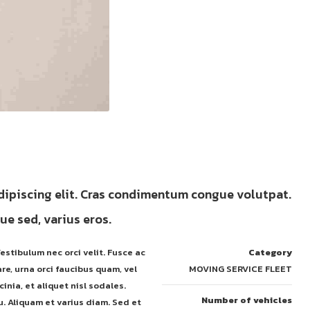
dipiscing elit. Cras condimentum congue volutpat.
e sed, varius eros.
estibulum nec orci velit. Fusce ac
Category
re, urna orci faucibus quam, vel
MOVING SERVICE FLEET
inia, et aliquet nisl sodales.
Number of vehicles
u. Aliquam et varius diam. Sed et