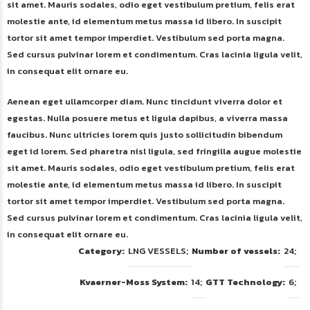
sit amet. Mauris sodales, odio eget vestibulum pretium, felis erat
molestie ante, id elementum metus massa id libero. In suscipit
tortor sit amet tempor imperdiet. Vestibulum sed porta magna.
Sed cursus pulvinar lorem et condimentum. Cras lacinia ligula velit,
in consequat elit ornare eu.
Aenean eget ullamcorper diam. Nunc tincidunt viverra dolor et
egestas. Nulla posuere metus et ligula dapibus, a viverra massa
PROJECT:
LNG TRANSPORTATION
faucibus. Nunc ultricies lorem quis justo sollicitudin bibendum
eget id lorem. Sed pharetra nisl ligula, sed fringilla augue molestie
sit amet. Mauris sodales, odio eget vestibulum pretium, felis erat
molestie ante, id elementum metus massa id libero. In suscipit
tortor sit amet tempor imperdiet. Vestibulum sed porta magna.
Sed cursus pulvinar lorem et condimentum. Cras lacinia ligula velit,
in consequat elit ornare eu.
Category
LNG VESSELS
Number of vessels
24
Kvaerner-Moss System
14
GTT Technology
6