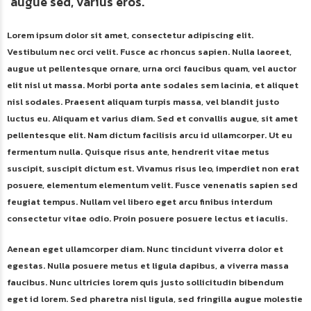
augue sed, varius eros.
Lorem ipsum dolor sit amet, consectetur adipiscing elit.
Vestibulum nec orci velit. Fusce ac rhoncus sapien. Nulla laoreet,
augue ut pellentesque ornare, urna orci faucibus quam, vel auctor
elit nisl ut massa. Morbi porta ante sodales sem lacinia, et aliquet
nisl sodales. Praesent aliquam turpis massa, vel blandit justo
luctus eu. Aliquam et varius diam. Sed et convallis augue, sit amet
pellentesque elit. Nam dictum facilisis arcu id ullamcorper. Ut eu
fermentum nulla. Quisque risus ante, hendrerit vitae metus
suscipit, suscipit dictum est. Vivamus risus leo, imperdiet non erat
posuere, elementum elementum velit. Fusce venenatis sapien sed
feugiat tempus. Nullam vel libero eget arcu finibus interdum
consectetur vitae odio. Proin posuere posuere lectus et iaculis.
Aenean eget ullamcorper diam. Nunc tincidunt viverra dolor et
egestas. Nulla posuere metus et ligula dapibus, a viverra massa
faucibus. Nunc ultricies lorem quis justo sollicitudin bibendum
eget id lorem. Sed pharetra nisl ligula, sed fringilla augue molestie